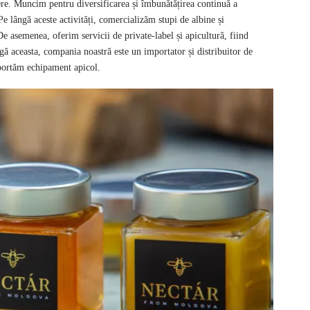
ere. Muncim pentru diversificarea și îmbunătățirea continuă a
 Pe lângă aceste activități, comercializăm stupi de albine și
e asemenea, oferim servicii de private-label și apicultură, fiind
gă aceasta, compania noastră este un importator și distribuitor de
portăm echipament apicol.