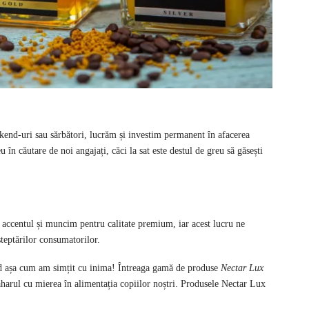
end-uri sau sărbători, lucrăm și investim permanent în afacerea
n căutare de noi angajați, căci la sat este destul de greu să găsești
ul și muncim pentru calitate premium, iar acest lucru ne
teptărilor consumatorilor.
a cum am simțit cu inima! Întreaga gamă de produse
Nectar Lux
zaharul cu mierea în alimentația copiilor noștri. Produsele Nectar Lux