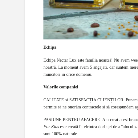
Echipa
Echipa Nectar Lux este familia noastră! Nu avem week
noastră. La moment avem 5 angajați, dar suntem mereu î
muncitori în orice domeniu.
Valorile companiei
CALITATE și SATISFACȚIA CLIENȚILOR. Punem accent
permite să ne onorăm contractele și să corespundem aș
PASIUNE PENTRU AFACERE. Am creat acest brand aș
For Kids
este creată în virtutea dorinței de a înlocui 
sunt 100% naturale.