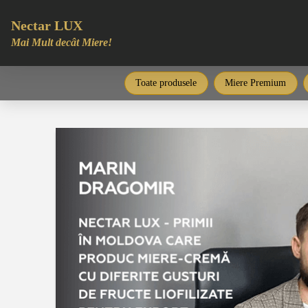
Nectar LUX
Mai Mult decât Miere!
Toate produsele
Miere Premium