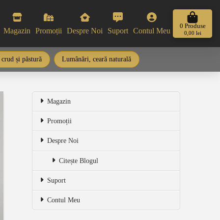
0
Produse
Magazin
Promoții
Despre Noi
Suport
Contul Meu
0,00
lei
 crud și păstură
Lumânări, ceară naturală
Magazin
Promoții
Despre Noi
Citește Blogul
Suport
Contul Meu