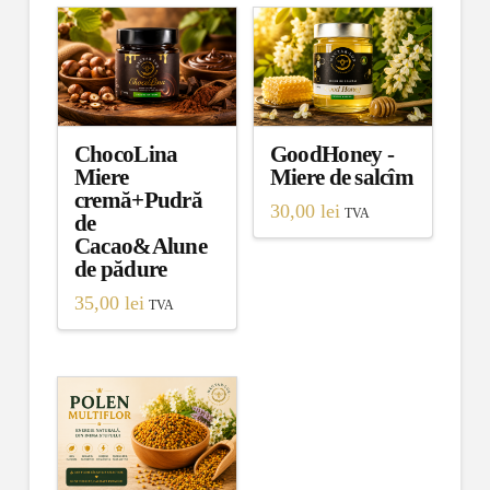
ChocoLina
GoodHoney -
Miere
Miere de salcîm
cremă+Pudră
30,00
lei
TVA
de
Cacao&Alune
de pădure
35,00
lei
TVA