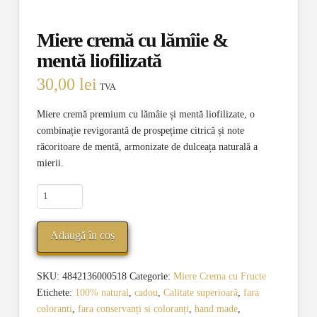
Miere cremă cu lămîie &
mentă liofilizată
30,00
lei
TVA
Miere cremă premium cu lămâie și mentă liofilizate, o
combinație revigorantă de prospețime citrică și note
răcoritoare de mentă, armonizate de dulceața naturală a
mierii.
Cantitate
Miere
cremă
Adaugă în coș
cu
lămîie
&
SKU:
4842136000518
Categorie:
Miere Crema cu Fructe
mentă
Etichete:
100% natural
,
cadou
,
Calitate superioară
,
fara
liofilizată
coloranti
,
fara conservanți si coloranți
,
hand made
,