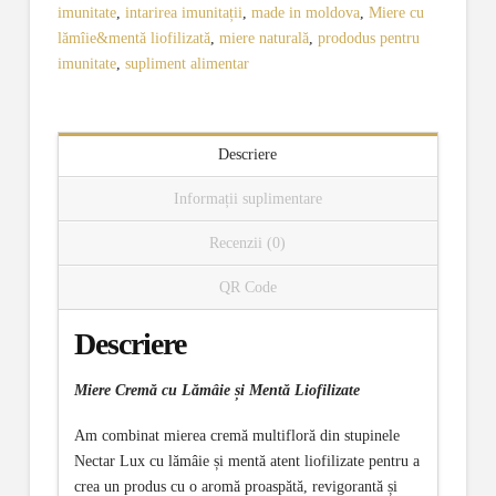
imunitate
,
intarirea imunitații
,
made in moldova
,
Miere cu
lămîie&mentă liofilizată
,
miere naturală
,
prododus pentru
imunitate
,
supliment alimentar
Descriere
Informații suplimentare
Recenzii (0)
QR Code
Descriere
Miere Cremă cu Lămâie și Mentă Liofilizate
Am combinat mierea cremă multifloră din stupinele
Nectar Lux cu lămâie și mentă atent liofilizate pentru a
crea un produs cu o aromă proaspătă, revigorantă și