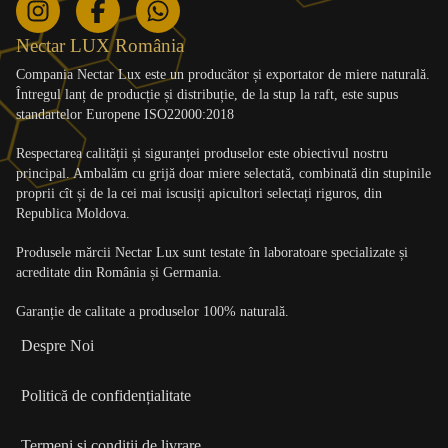
Nectar LUX România
Compania Nectar Lux este un
producător și exportator de miere
naturală.
Întregul lanț de producție și distribuție, de la stup la raft, este supus
standartelor Europene ISO22000:2018
Respectarea calității și siguranței produselor este obiectivul nostru
principal. Ambalăm cu grijă doar miere selectată, combinată din stupinile
proprii cît și de la cei mai iscusiți apicultori selectați riguros, din
Republica Moldova.
Produsele mărcii Nectar Lux sunt testate
în laboratoare specializate și
acreditate
din România și Germania.
Garanție de calitate a produselor
100% naturală.
Despre Noi
Politică de confidențialitate
Termeni și condiții de livrare