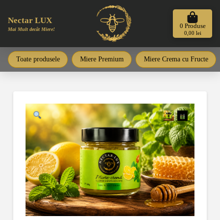
Nectar LUX
0
Produse
Mai Mult decât Miere!
0,00
lei
Toate produsele
Miere Premium
Miere Crema cu Fructe