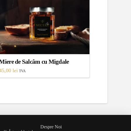
Miere de Salcâm cu Migdale
45,00
lei
TVA
Despre Noi