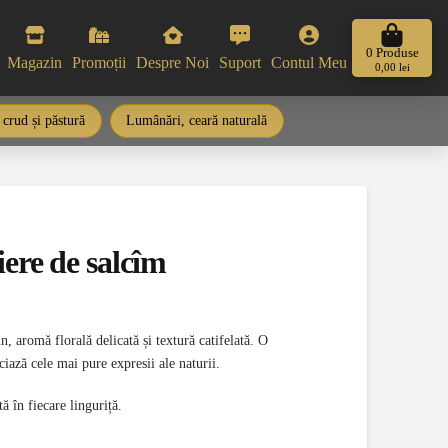
0
Produse
Magazin
Promoții
Despre Noi
Suport
Contul Meu
0,00
lei
 crud și păstură
Lumânări, ceară naturală
re de salcîm
 aromă florală delicată și textură catifelată. O
ciază cele mai pure expresii ale naturii.
ă în fiecare linguriță.