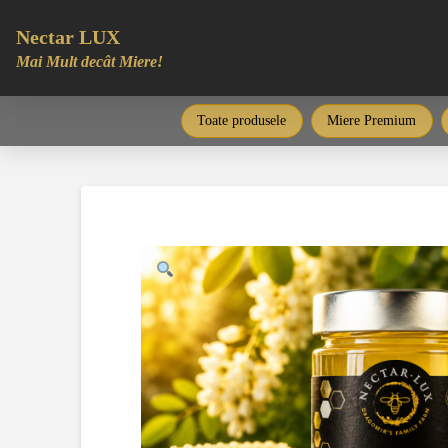
Nectar LUX
Mai Mult decât Miere!
Toate produsele
Miere Premium