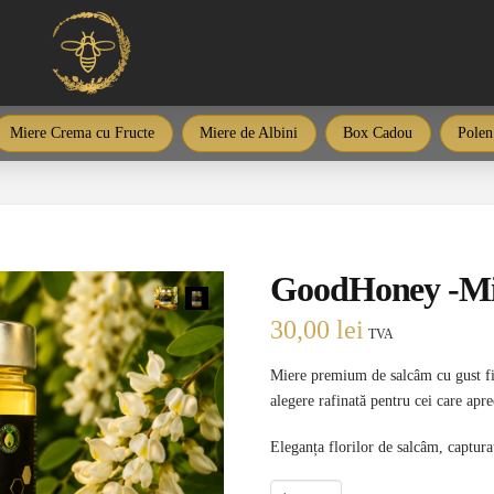
Miere Crema cu Fructe
Miere de Albini
Box Cadou
Polen
GoodHoney -Mie
30,00
lei
TVA
Miere premium de salcâm cu gust fin,
alegere rafinată pentru cei care apre
Eleganța florilor de salcâm, capturat
Cantitate