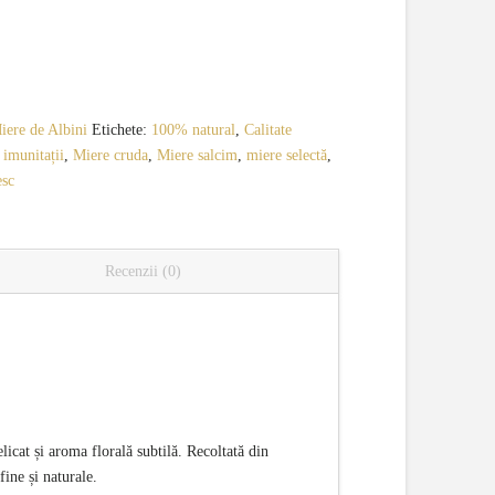
iere de Albini
Etichete:
100% natural
,
Calitate
 imunitații
,
Miere cruda
,
Miere salcim
,
miere selectă
,
esc
Recenzii (0)
licat și aroma florală subtilă. Recoltată din
fine și naturale.