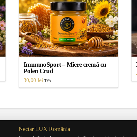
ImmunoSport – Miere cremă cu
Polen Crud
30,00
lei
TVA
Nectar LUX România