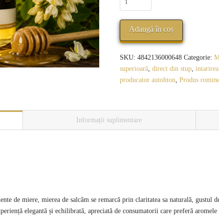
GoodHoney
-
Adaugă în coș
Miere
de
salcîm
SKU:
4842136000648
Categorie:
M
superioară
,
direct din stup
,
intarirea
producator autohton
,
Produs romin
Informații suplimentare
ente de miere, mierea de salcâm se remarcă prin claritatea sa naturală, gustul de
periență elegantă și echilibrată, apreciată de consumatorii care preferă aromele 