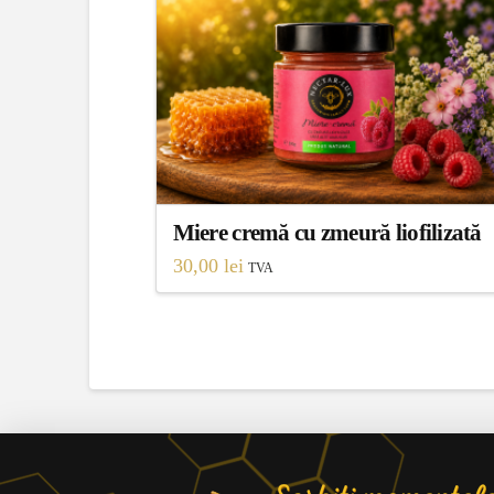
Miere cremă cu zmeură liofilizată
30,00
lei
TVA